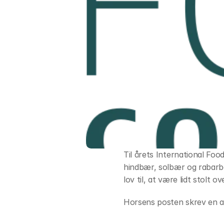
Til årets International Foo
hindbær, solbær og rabarber
lov til, at være lidt stolt ov
Horsens posten skrev en ar