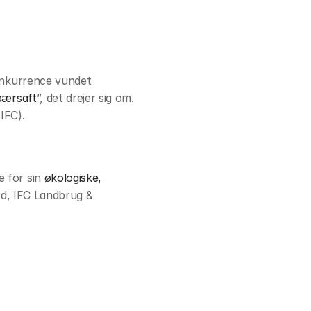
onkurrence vundet 
bærsaft
”, det drejer sig om. 
IFC).
 for sin 
økologiske, 
rd, IFC Landbrug & 