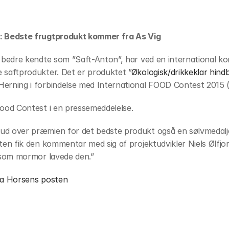
e: Bedste frugtprodukt kommer fra As Vig
e bedre kendte som ”Saft-Anton”, har ved en international k
 saftprodukter. Det er produktet ”
Økologisk/drikkeklar hind
erning i forbindelse med International FOOD Contest 2015 (
Food Contest i en pressemeddelelse.
ud over præmien for det bedste produkt også en sølvmedalje
ften fik den kommentar med sig af projektudvikler Niels Ølfjo
, som mormor lavede den.”
fra Horsens posten