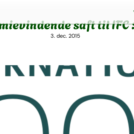
ievindende saft til IFC
3. dec. 2015