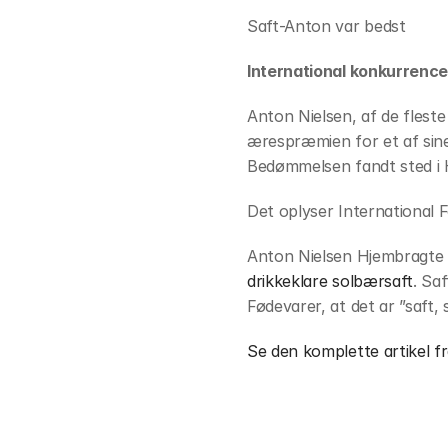
Saft-Anton var bedst
International konkurrenc
Anton Nielsen, af de flest
ærespræmien for et af sine
Bedømmelsen fandt sted i H
Det oplyser International 
Anton Nielsen Hjembragte 
drikkeklare solbærsaft
. Sa
Fødevarer, at det ar ”saft
Se den komplette artikel 